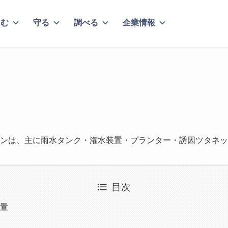
しむ
守る
調べる
企業情報
ンは、主に雨水タンク・潅水装置・プランター・誘因ツタネッ
目次
置