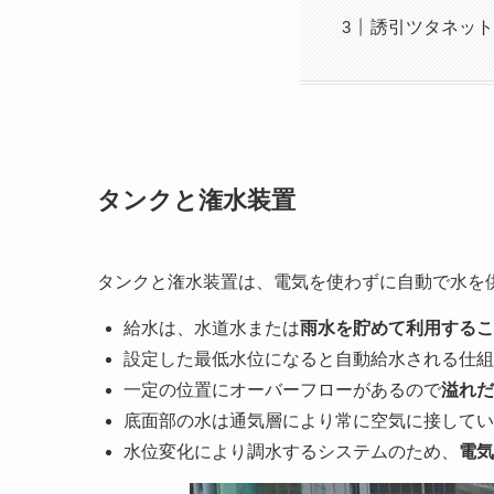
誘引ツタネット
タンクと潅水装置
タンクと潅水装置は、電気を使わずに自動で水を
給水は、水道水または
雨水を貯めて利用するこ
設定した最低水位になると自動給水される仕組
一定の位置にオーバーフローがあるので
溢れだ
底面部の水は通気層により常に空気に接してい
水位変化により調水するシステムのため、
電気