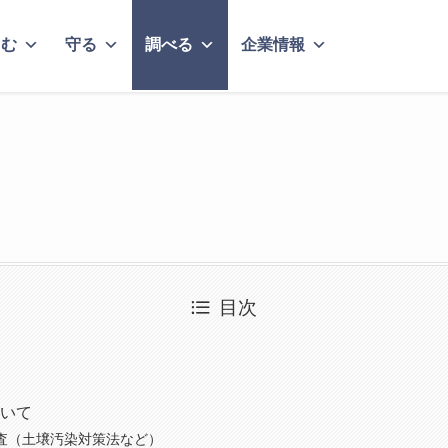
しむ
守る
調べる
企業情報
目次
いて
査（土壌汚染対策法など）