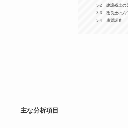
建設残土の
改良土の六
底質調査
主な分析項目