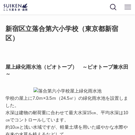
新宿区立落合第六小学校（東京都新宿
区）
屋上緑化雨水池（ビオトープ） ～ビオトープ兼水田
～
学校の屋上に7.0ｍ×3.5ｍ（24.5㎡）の緑化雨水池を設置しま
した。
水深は建物の耐荷重に合わせて最大水深15㎝、平均水深は10
㎝でコントロールしています。
約10㎝と浅い水域ですが、軽量土壌を用いた緩やかな水際や
在来の水草を植えるなどして、