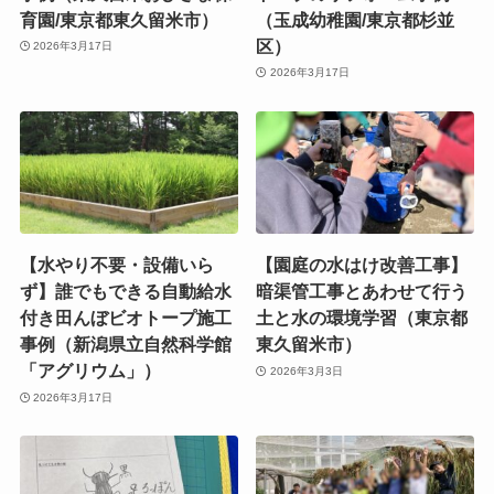
育園/東京都東久留米市）
（玉成幼稚園/東京都杉並
区）
2026年3月17日
2026年3月17日
【水やり不要・設備いら
【園庭の水はけ改善工事】
ず】誰でもできる自動給水
暗渠管工事とあわせて行う
付き田んぼビオトープ施工
土と水の環境学習（東京都
事例（新潟県立自然科学館
東久留米市）
「アグリウム」）
2026年3月3日
2026年3月17日