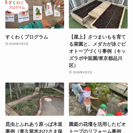
すくわくプログラム
【屋上】さつまいもを育て
る菜園と、メダカが泳ぐビ
2026年4月2日
オトープづくり事例（キッ
ズラボ中延園/東京都品川
区）
2026年4月2日
昆虫とふれあう原っぱ木道
園庭の花壇を活用したビオ
事例（東久留米おひさま保
トープのリフォーム事例