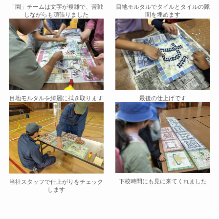
目地モルタルでタイルとタイルの隙
「園」チームは文字が複雑で、苦戦
間を埋めます
しながらも頑張りました
目地モルタルを綺麗に拭き取ります
最後の仕上げです
下校時間にも見に来てくれました
当社スタッフで仕上がりをチェック
します