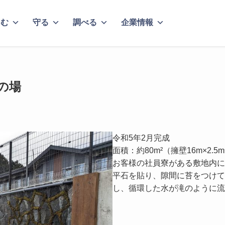
しむ
守る
調べる
企業情報
の場
令和5年2月完成
面積：約80m²（擁壁16m×2.5
お客様の社員寮がある敷地内に
平石を貼り、隙間に苔をつけて
し、循環した水が滝のように流