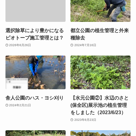
選択除草により豊かになる
都立公園の植生管理と外来
ビオトープ施工管理とは？
種除去
2026年6月26日
2024年7月16日
舎人公園のハス・ヨシ刈り
【水元公園②】水辺のさと
(保全区)展示池の植生管理
2024年2月21日
をしました（2023/6/23）
2023年6月23日