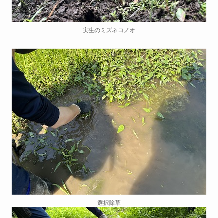
実生のミズネコノオ
選択除草