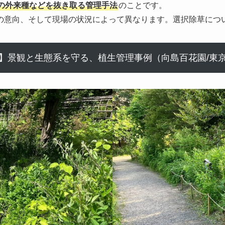
の外来種などを抜き取る管理手法
のことです。
の意向、そして現場の状況によって異なります。選択除草につ
】景観と生態系を守る、植生管理事例（向島百花園/東