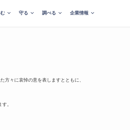
しむ
守る
調べる
企業情報
れた方々に哀悼の意を表しますとともに、
ます。